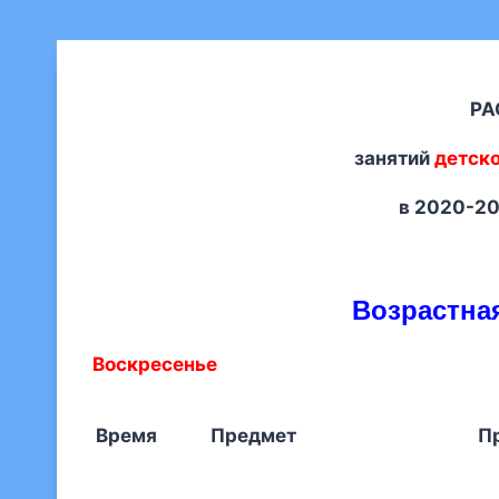
РАС
занятий
детск
в 2020-20
Возрастная
Воскресенье
Время
Предмет
П