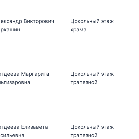
ександр Викторович
Цокольный этаж
еркашин
храма
гдеева Маргарита
Цокольный этаж
ьгизаровна
трапезной
гдеева Елизавета
Цокольный этаж
сильевна
трапезной