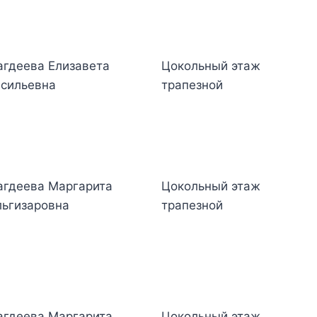
гдеева Елизавета
Цокольный этаж
сильевна
трапезной
гдеева Маргарита
Цокольный этаж
ьгизаровна
трапезной
гдеева Маргарита
Цокольный этаж