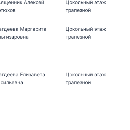
вященник Алексей
Цокольный этаж
ртюхов
трапезной
агдеева Маргарита
Цокольный этаж
льгизаровна
трапезной
агдеева Елизавета
Цокольный этаж
асильевна
трапезной