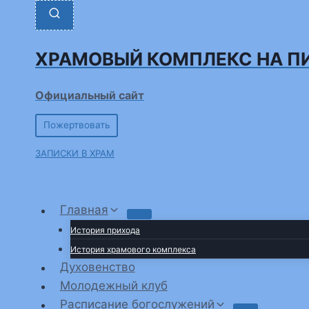
Перейти
к
содержимому
ХРАМОВЫЙ КОМПЛЕКС НА П
Официальный сайт
Пожертвовать
ЗАПИСКИ В ХРАМ
Главная
История прихода
История храмового комплекса
Духовенство
Молодежный клуб
Расписание богослужений