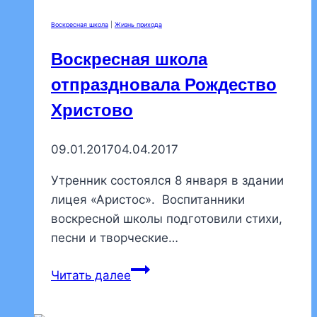
молебне
Воскресная школа
|
Жизнь прихода
Воскресная школа
отпраздновала Рождество
Христово
09.01.2017
04.04.2017
Утренник состоялся 8 января в здании
лицея «Аристос». Воспитанники
воскресной школы подготовили стихи,
песни и творческие…
Воскресная
Читать далее
школа
отпраздновала