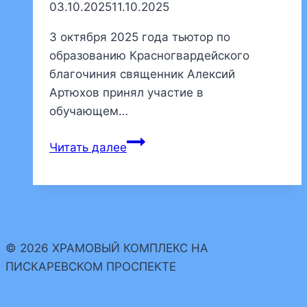
03.10.2025
11.10.2025
3 октября 2025 года тьютор по
образованию Красногвардейского
благочиния священник Алексий
Артюхов принял участие в
обучающем…
Священник
Читать далее
нашего
храма
принял
участие
в
© 2026 ХРАМОВЫЙ КОМПЛЕКС НА
обучающем
ПИСКАРЕВСКОМ ПРОСПЕКТЕ
семинаре
по
проведению