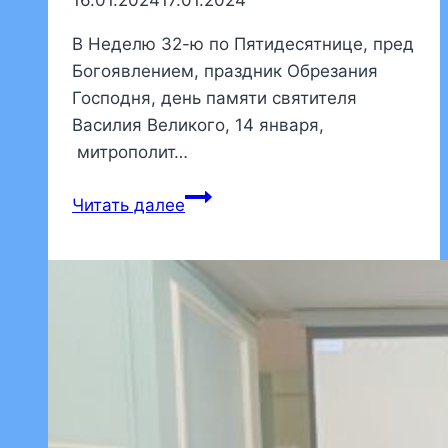
В Неделю 32-ю по Пятидесятнице, пред
Богоявлением,​ праздник Обрезания
Господня, день памяти​ святителя
Василия Великого,​ 14 января,​
митрополит…
Митрополит
Читать далее
Варсонофий
совершил
Божественную
литургию
в
храме
Рождества
Христова
на