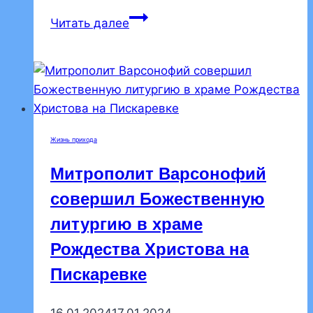
В
Читать далее
храме
Рождества
Христова
состоялся
хоровой
пасхальный
Жизнь прихода
концерт
Митрополит Варсонофий
совершил Божественную
литургию в храме
Рождества Христова на
Пискаревке
16.01.2024
17.01.2024