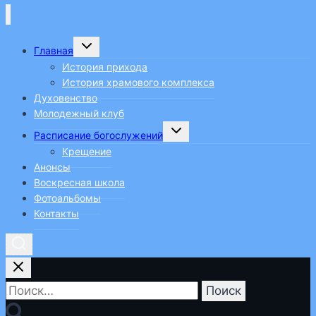
интеллектуальных игр
«Познай
Переключить
Главная
дочернее
истину»
меню
История прихода
История храмового комплекса
Духовенство
Молодежный клуб
Переключить
Расписание богослужений
дочернее
меню
Крещение
Анонсы
Воскресная школа
Фотоальбомы
Контакты
Найти: