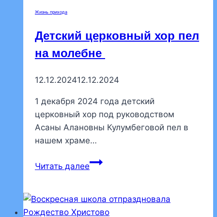
Жизнь прихода
Детский церковный хор пел
на молебне
12.12.2024
12.12.2024
1 декабря 2024 года детский
церковный хор под руководством
Асаны Алановны Кулумбеговой пел в
нашем храме…
Детский
Читать далее
церковный
хор
пел
на