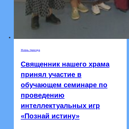
Жизнь прихода
Священник нашего храма
принял участие в
обучающем семинаре по
проведению
интеллектуальных игр
«Познай истину»