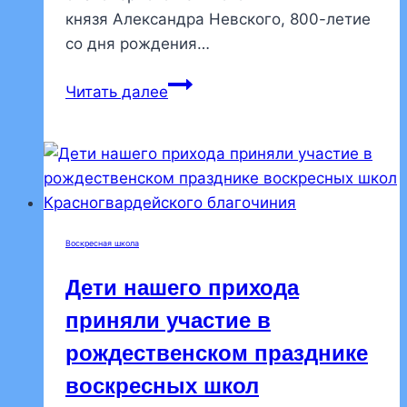
князя Александра Невского, 800-летие
со дня рождения…
Воспитанница
Читать далее
воскресной
школы
Ульяна
Анакина
награждена
за
Воскресная школа
победу
в
Дети нашего прихода
конкурсе
приняли участие в
рисунков
рождественском празднике
воскресных школ