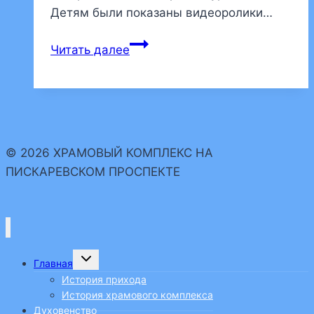
Детям были показаны видеоролики…
«Хлеб
Читать далее
наш
насущный
даждь
нам
днесь».
© 2026 ХРАМОВЫЙ КОМПЛЕКС НА
В
ПИСКАРЕВСКОМ ПРОСПЕКТЕ
детской
воскресной
школе
прошел
урок
Переключить
Главная
дочернее
о
меню
История прихода
хлебе
История храмового комплекса
Духовенство