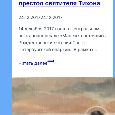
престол святителя Тихона
24.12.2017
24.12.2017
14 декабря 2017 года в Центральном
выставочном зале «Манеж» состоялись
Рождественские чтения Санкт-
Петербургской епархии. В рамках…
Учащиеся
Читать далее
воскресной
школы
были
награждены
за
призовые
места