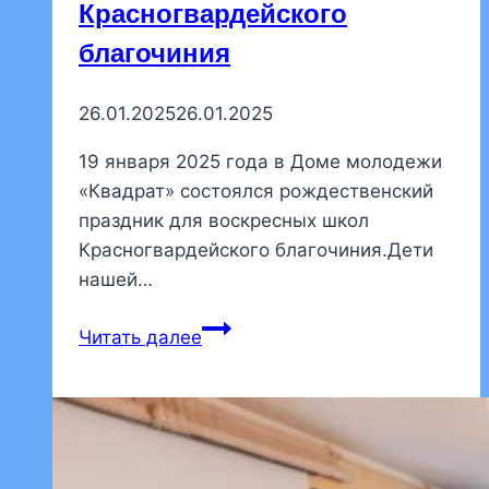
Красногвардейского
благочиния
26.01.2025
26.01.2025
19 января 2025 года в Доме молодежи
«Квадрат» состоялся рождественский
праздник для воскресных школ
Красногвардейского благочиния.Дети
нашей…
Дети
Читать далее
нашего
прихода
приняли
участие
в