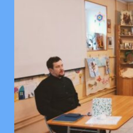
рождественском
празднике
воскресных
школ
Красногвардейского
благочиния