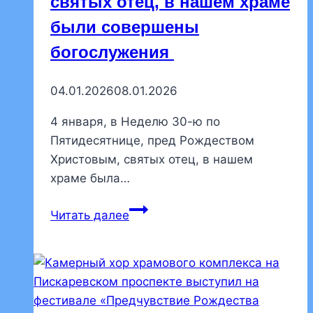
святых отец, в нашем храме
на
были совершены
фестивале
богослужения
«Предчувствие
Рождества
Христова»
04.01.2026
08.01.2026
4 января, в Неделю 30-ю по
Пятидесятнице, пред Рождеством
Христовым, святых отец, в нашем
храме была…
В
Читать далее
Неделю
30-
ю
по
Пятидесятнице,