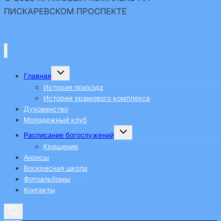
Первозванного
ПИСКАРЕВСКОМ ПРОСПЕКТЕ
наш
приход
поздравил
настоятеля
с
Переключить
Главная
дочернее
Днем
меню
История прихода
Ангела
История храмового комплекса
Духовенство
Молодежный клуб
Переключить
Расписание богослужений
дочернее
меню
Крещение
Анонсы
Воскресная школа
Фотоальбомы
Контакты