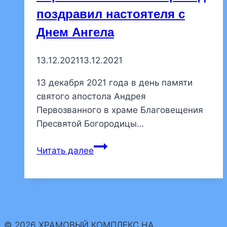
поздравил настоятеля с
Днем Ангела
13.12.2021
13.12.2021
13 декабря 2021 года в день памяти
святого апостола Андрея
Первозванного в храме Благовещения
Пресвятой Богородицы…
В
Читать далее
день
памяти
святого
апостола
Андрея
© 2026 ХРАМОВЫЙ КОМПЛЕКС НА