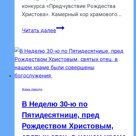
конкурса «Предчувствие Рождества
Христова». Камерный хор храмового…
Камерный
Читать далее
хор
храмового
комплекса
на
Пискаревском
проспекте
награжден
Жизнь прихода
дипломом
и
В Неделю 30-ю по
кубком
Пятидесятнице, пред
лауреата
Рождеством Христовым,
2
степени