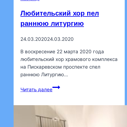
Любительский хор пел
раннюю литургию
24.03.2020
24.03.2020
В воскресение 22 марта 2020 года
любительский хор храмового комплекса
на Пискаревском проспекте спел
раннюю Литургию…
Любительский
Читать далее
хор
пел
раннюю
литургию