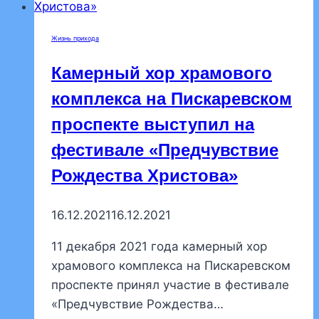
пред
Рождеством
Жизнь прихода
Христовым,
святых
Камерный хор храмового
отец,
комплекса на Пискаревском
в
проспекте выступил на
нашем
храме
фестивале «Предчувствие
были
Рождества Христова»
совершены
богослужения
16.12.2021
16.12.2021
11 декабря 2021 года камерный хор
храмового комплекса на Пискаревском
проспекте принял участие в фестивале
«Предчувствие Рождества…