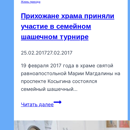
Жизнь прихода
за
молодежное
Прихожане храма приняли
служение Красногвардейского
участие в семейном
благочиния
шашечном турнире
25.02.2017
27.02.2017
19 февраля 2017 года в храме святой
равноапостольной Марии Магдалины на
проспекте Косыгина состоялся
семейный шашечный…
Прихожане
Читать далее
храма
приняли
участие