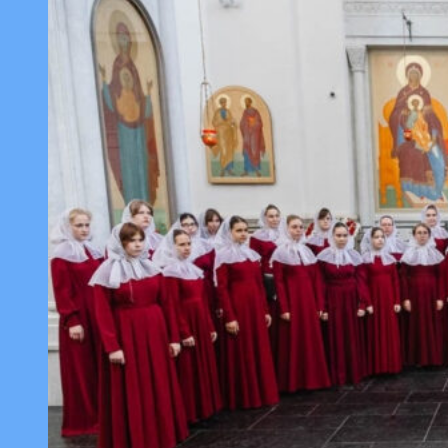
в
семейном
шашечном
турнире