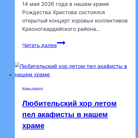
14 мая 2026 года в нашем храме
Рождества Христова состоялся
открытый концерт хоровых коллективов
Красногвардейского района…
В
Читать далее
нашем
храме
состоялся
хоровой
концерт
Жизнь прихода
«Пасхальные
перезвоны»
Любительский хор летом
пел акафисты в нашем
храме