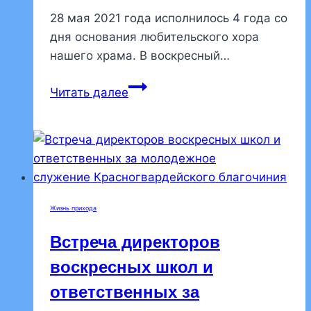
28 мая 2021 года исполнилось 4 года со
дня основания любительского хора
нашего храма. В воскресный…
Любительский
Читать далее
хор
отметил
четырехлетие
со
дня
основания
Жизнь прихода
Встреча директоров
воскресных школ и
ответственных за