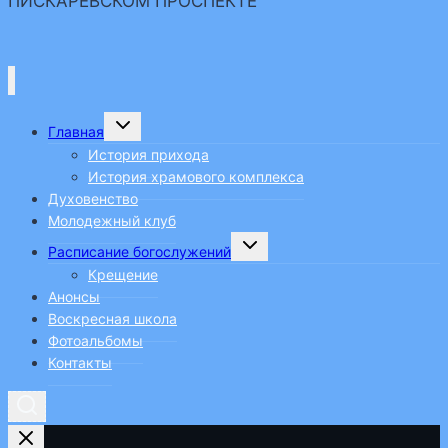
ПИСКАРЕВСКОМ ПРОСПЕКТЕ
турнира
Переключить
Главная
дочернее
меню
История прихода
История храмового комплекса
Духовенство
Молодежный клуб
Переключить
Расписание богослужений
дочернее
меню
Крещение
Анонсы
Воскресная школа
Фотоальбомы
Контакты