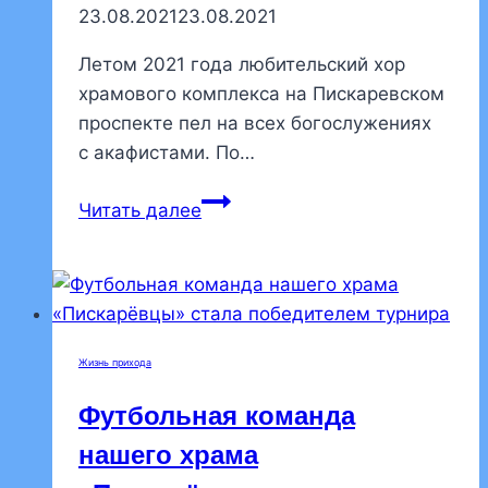
23.08.2021
23.08.2021
Летом 2021 года любительский хор
храмового комплекса на Пискаревском
проспекте пел на всех богослужениях
с акафистами. По…
Любительский
Читать далее
хор
летом
пел
акафисты
в
Жизнь прихода
нашем
храме
Футбольная команда
нашего храма