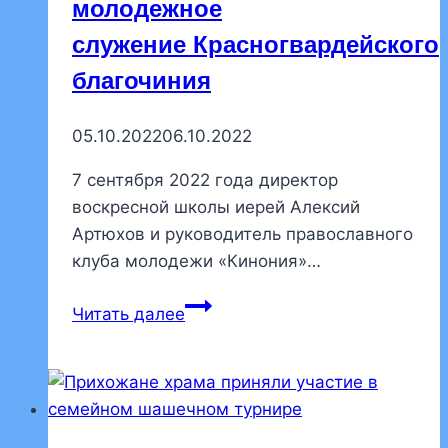
молодежное
служение Красногвардейского
благочиния
05.10.2022
06.10.2022
7 сентября 2022 года директор
воскресной школы иерей Алексий
Артюхов и руководитель православного
клуба молодежи «Кинония»…
Встреча
Читать далее
директоров
воскресных
школ
и
ответственных