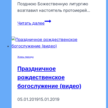
Позднюю Божественную литургию
возглавил настоятель протоиерей…
В Неделю
Читать далее
19-
ю
по
Пятидесятнице
в
Жизнь прихода
нашем
храме
Праздничное
были
рождественское
совершены
богослужение (видео)
воскресные
богослужения
05.01.2019
15.01.2019