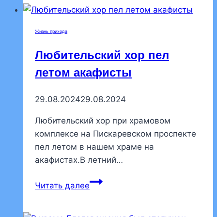
учебном
году
Жизнь прихода
ранняя
Божественная
Любительский хор пел
Литургия
летом акафисты
с
участием
29.08.2024
29.08.2024
любительского
хора
Любительский хор при храмовом
комплексе на Пискаревском проспекте
пел летом в нашем храме на
акафистах.В летний…
Любительский
Читать далее
хор
пел