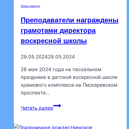
концерт,
Жизнь прихода
посвященный
Рождеству
Преподаватели награждены
Христову
грамотами директора
воскресной школы
29.05.2024
29.05.2024
26 мая 2024 года на пасхальном
празднике в детской воскресной школе
храмового комплекса на Пискаревском
проспекте…
Преподаватели
Читать далее
награждены
грамотами
директора