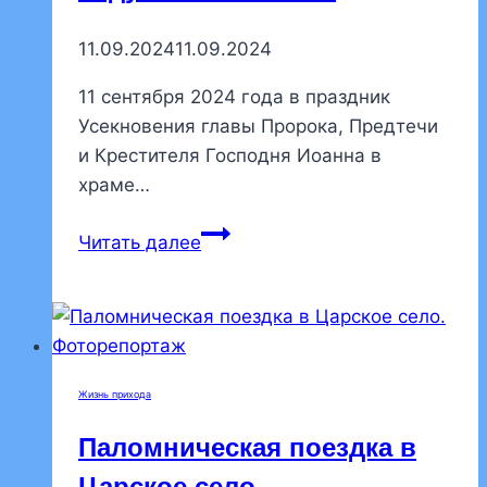
11.09.2024
11.09.2024
11 сентября 2024 года в праздник
Усекновения главы Пророка, Предтечи
и Крестителя Господня Иоанна в
храме…
В
Читать далее
день
праздника
Усекновения
главы
святого
Жизнь прихода
Иоанна
Крестителя
Паломническая поездка в
в
Царское село.