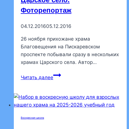
нашем
Фоторепортаж
храме
был
совершен
04.12.2016
05.12.2016
молебен
26 ноября прихожане храма
о
Благовещения на Пискаревском
страждущих
проспекте побывали сразу в нескольких
недугом
храмах Царского села. Автор…
винопития
Паломническая
Читать далее
поездка
в
Царское
село.
Фоторепортаж
Воскресная школа