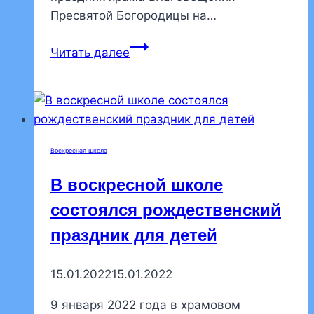
Пресвятой Богородицы на…
Камерный
Читать далее
хор
«Анастасиос»
пел
на
ранней
Воскресная школа
Литургии
на
В воскресной школе
престольном
состоялся рождественский
празднике
праздник для детей
храма
Благовещения
Пресвятой
15.01.2022
15.01.2022
Богородицы
9 января 2022 года в храмовом