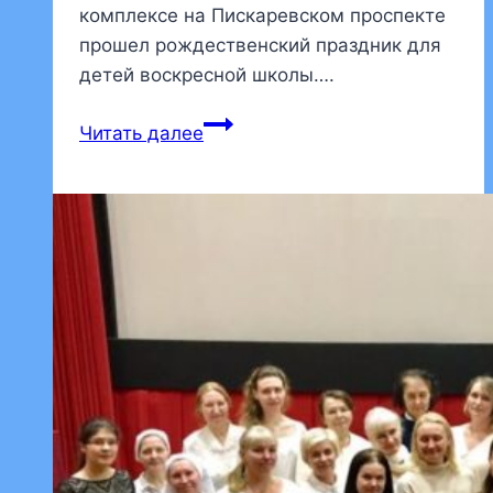
комплексе на Пискаревском проспекте
прошел рождественский праздник для
детей воскресной школы….
В
Читать далее
воскресной
школе
состоялся
рождественский
праздник
для
детей