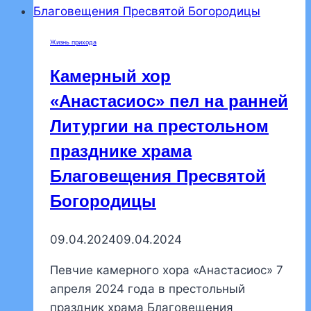
взрослых
нашего
Жизнь прихода
храма
на
Камерный хор
2025-
«Анастасиос» пел на ранней
2026
Литургии на престольном
учебный
год
празднике храма
Благовещения Пресвятой
Богородицы
09.04.2024
09.04.2024
Певчие камерного хора «Анастасиос» 7
апреля 2024 года в престольный
праздник храма Благовещения