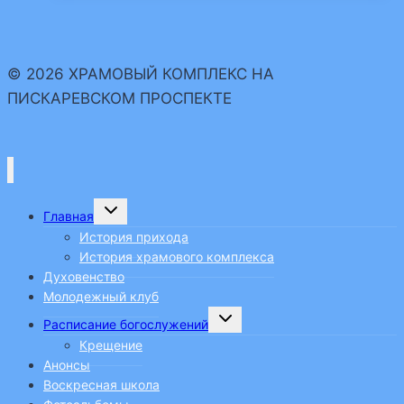
в
любительский
хор
© 2026 ХРАМОВЫЙ КОМПЛЕКС НА
при
ПИСКАРЕВСКОМ ПРОСПЕКТЕ
храмовом
комплексе
на
Пискаревском
проспекте
Переключить
Главная
дочернее
меню
История прихода
История храмового комплекса
Духовенство
Молодежный клуб
Переключить
Расписание богослужений
дочернее
меню
Крещение
Анонсы
Воскресная школа