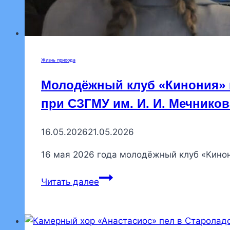
Жизнь прихода
Молодёжный клуб «Кинония» п
при СЗГМУ им. И. И. Мечнико
16.05.2026
21.05.2026
16 мая 2026 года молодёжный клуб «Кино
Молодёжный
Читать далее
клуб
«Кинония»
посетил