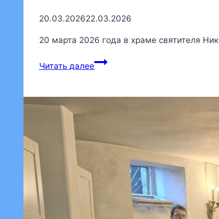
20.03.2026
22.03.2026
20 марта 2026 года в храме святителя Ни
Духовенство
Читать далее
нашего
храма
приняло
участие
в
исповеди
духовенства
Красногвардейского
благочиния