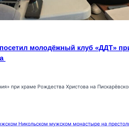
осетил молодёжный клуб «ДДТ» при 
ва
ния» при храме Рождества Христова на Пискарёвск