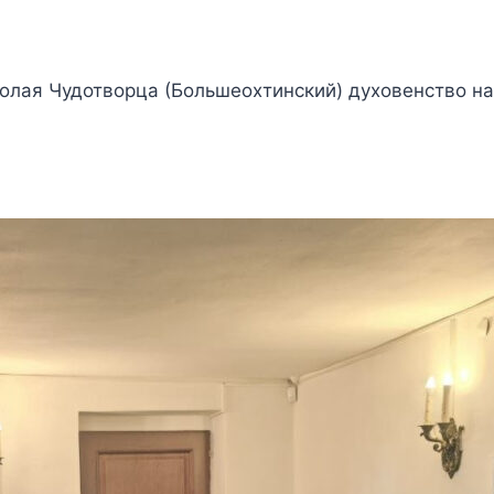
колая Чудотворца (Большеохтинский) духовенство н