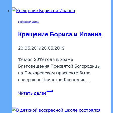
школе
храма
прошла
Воскресная школа
детская
конференция
Крещение Бориса и Иоанна
«Бог
в
20.05.2019
20.05.2019
нашей
жизни»
19 мая 2019 года в храме
Благовещения Пресвятой Богородицы
на Пискаревском проспекте было
совершено Таинство Крещения,…
Крещение
Читать далее
Бориса
и
Иоанна