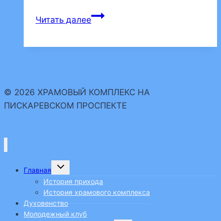
В
Читать далее
воскресной
школе
для
взрослых
началась
© 2026 ХРАМОВЫЙ КОМПЛЕКС НА
зимняя
ПИСКАРЕВСКОМ ПРОСПЕКТЕ
сессия
Переключить
Главная
дочернее
меню
История прихода
История храмового комплекса
Духовенство
Молодежный клуб