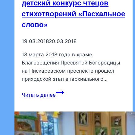
детский конкурс чтецов
стихотворений «Пасхальное
слово»
19.03.2018
20.03.2018
18 марта 2018 года в храме
Благовещения Пресвятой Богородицы
на Пискаревском проспекте прошёл
приходской этап епархиального…
На
Читать далее
приходе
состоялся
детский
конкурс
чтецов