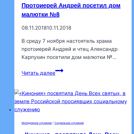
Протоиерей Андрей посетил дом
малютки №8
08.11.2018
10.11.2018
В среду 7 ноября настоятель храма
протоиерей Андрей и чтец Александр
Карпухин посетили дом малютки №…
Протоиерей
Читать далее
Андрей
посетил
дом
малютки
№8
Молодежное служение
|
Социальное служение