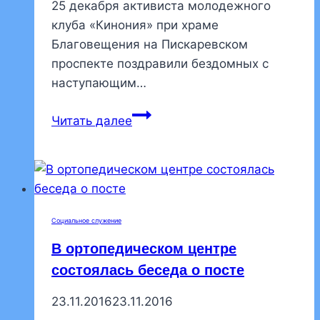
25 декабря активиста молодежного
клуба «Кинония» при храме
Благовещения на Пискаревском
проспекте поздравили бездомных с
наступающим…
Молодежь
Читать далее
прихода
поздравила
бездомных
с
наступающими
Социальное служение
праздниками
В ортопедическом центре
состоялась беседа о посте
23.11.2016
23.11.2016