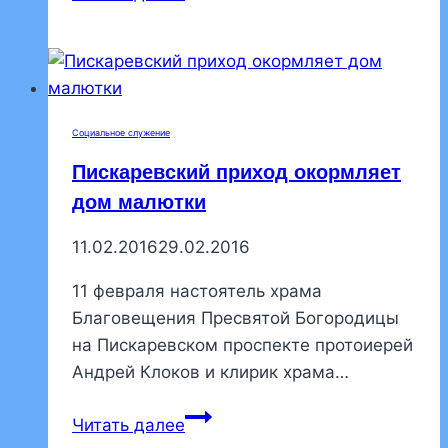
пискаревского
храма
поздравил
пациентов
ортоцентра
Социальное служение
со
Пискаревский приход окормляет
Сретением
дом малютки
11.02.2016
29.02.2016
11 февраля настоятель храма
Благовещения Пресвятой Богородицы
на Пискаревском проспекте протоиерей
Андрей Клоков и клирик храма…
Пискаревский
Читать далее
приход