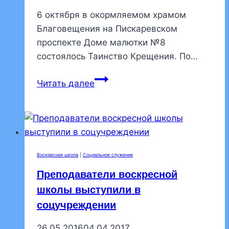
6 октября в окормляемом храмом
Благовещения на Пискаревском
проспекте Доме малютки №8
состоялось Таинство Крещения. По…
В
Читать далее
Доме
малютки
крестили
младенцев
Воскресная школа
|
Социальное служение
Преподаватели воскресной
школы выступили в
соцучреждении
26.05.2016
04.04.2017