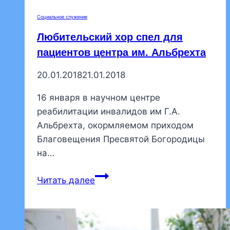
в
Социальное служение
земле
Любительский хор спел для
Российской
просиявших
пациентов центра им. Альбрехта
социальному
20.01.2018
21.01.2018
служению
16 января в научном центре
реабилитации инвалидов им Г.А.
Альбрехта, окормляемом приходом
Благовещения Пресвятой Богородицы
на…
Любительский
Читать далее
хор
спел
для