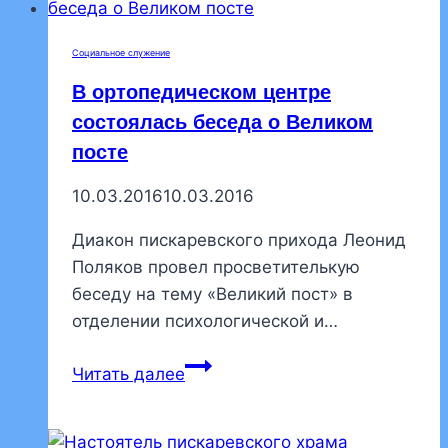
малютки
состоялся
Социальное служение
кукольный
В ортопедическом центре
спектакль
состоялась беседа о Великом
посте
10.03.2016
10.03.2016
Диакон пискаревского прихода Леонид
Поляков провел просветителькую
беседу на тему «Великий пост» в
отделении психологической и…
В
Читать далее
ортопедическом
центре
состоялась