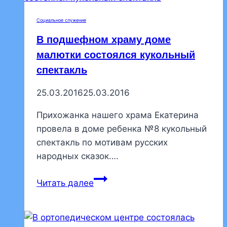
бездомных
Социальное служение
В подшефном храму доме
малютки состоялся кукольный
спектакль
25.03.2016
25.03.2016
Прихожанка нашего храма Екатерина
провела в доме ребенка №8 кукольный
спектакль по мотивам русских
народных сказок….
В
Читать далее
подшефном
храму
доме