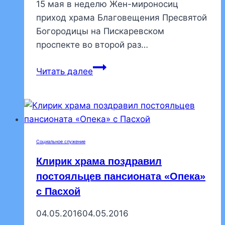
15 мая в неделю Жен-мироносиц
приход храма Благовещения Пресвятой
Богородицы на Пискаревском
проспекте во второй раз…
В
Читать далее
храме
Благовещения
собрали
вещи
для
Социальное служение
нуждаюшихся
Клирик храма поздравил
постояльцев пансионата «Опека»
с Пасхой
04.05.2016
04.05.2016