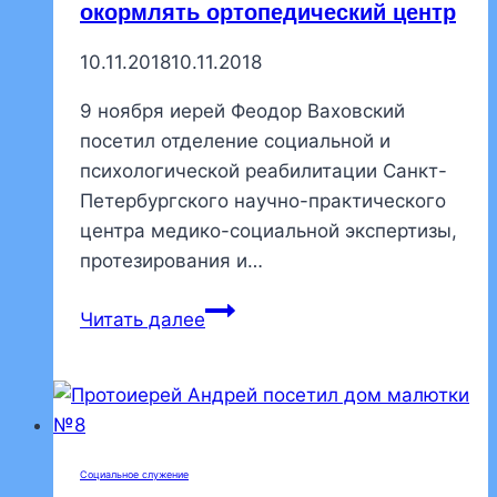
окормлять ортопедический центр
10.11.2018
10.11.2018
9 ноября иерей Феодор Ваховский
посетил отделение социальной и
психологической реабилитации Санкт-
Петербургского научно-практического
центра медико-социальной экспертизы,
протезирования и…
Наш
Читать далее
приход
продолжает
окормлять
ортопедический
центр
Социальное служение