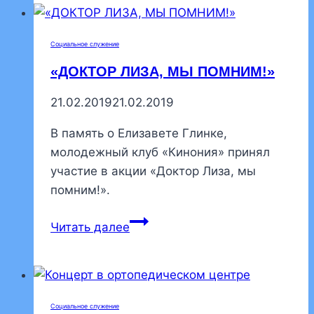
письмо
от
Социальное служение
организации
«ДОКТОР ЛИЗА, МЫ ПОМНИМ!»
«Ночлежка»
21.02.2019
21.02.2019
В память о Елизавете Глинке,
молодежный клуб «Кинония» принял
участие в акции «Доктор Лиза, мы
помним!».
«ДОКТОР
Читать далее
ЛИЗА,
МЫ
ПОМНИМ!»
Социальное служение