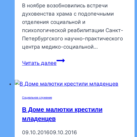
В ноябре возобновились встречи
духовенства храма с подопечными
отделения социальной и
психологической реабилитации Санкт-
Петербургского научно-практического
центра медико-социальной…
В
Читать далее
ортопедическом
центре
состоялась
беседа
Социальное служение
о
В Доме малютки крестили
посте
младенцев
09.10.2016
09.10.2016