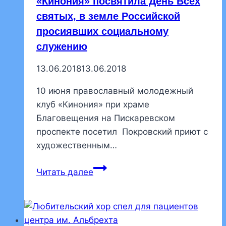
«Кинония» посвятила День Всех
святых, в земле Российской
просиявших социальному
служению
13.06.2018
13.06.2018
10 июня православный молодежный
клуб «Кинония» при храме
Благовещения на Пискаревском
проспекте посетил Покровский приют с
художественным…
«Кинония»
Читать далее
посвятила
День
Всех
святых,