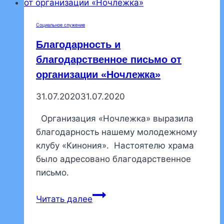
Доме
Ребенка
Социальное служение
№8
Благодарность и
благодарственное письмо от
организации «Ночлежка»
31.07.2020
31.07.2020
Организация «Ночлежка» выразила
благодарность нашему молодежному
клубу «Кинония». Настоятелю храма
было адресовано благодарственное
письмо.
Благодарность
Читать далее
и
благодарственное