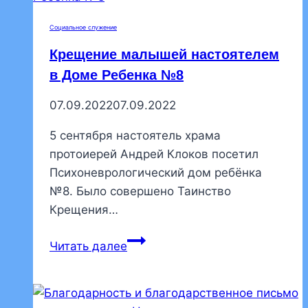
домов
Социальное служение
в
Крещение малышей настоятелем
Мариуполь
в Доме Ребенка №8
07.09.2022
07.09.2022
5 сентября настоятель храма
протоиерей Андрей Клоков посетил
Психоневрологический дом ребёнка
№8. Было совершено Таинство
Крещения…
Крещение
Читать далее
малышей
настоятелем
в