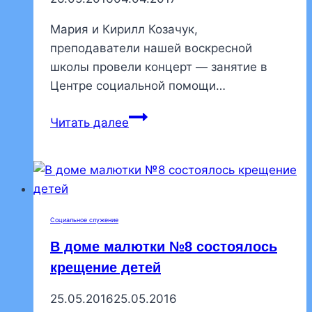
Мария и Кирилл Козачук,
преподаватели нашей воскресной
школы провели концерт — занятие в
Центре социальной помощи…
Преподаватели
Читать далее
воскресной
школы
выступили
в
соцучреждении
Социальное служение
В доме малютки №8 состоялось
крещение детей
25.05.2016
25.05.2016