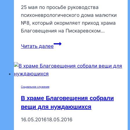
25 мая по просьбе руководства
психоневрологического дома малютки
№8, который окормляет приход храма
Благовещения на Пискаревском…
В
Читать далее
доме
малютки
№8
состоялось
крещение
Социальное служение
детей
В храме Благовещения собрали
вещи для нуждаюшихся
16.05.2016
18.05.2016