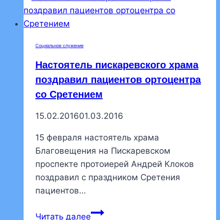
беседа
о
Великом
Социальное служение
посте
Настоятель пискаревского храма
поздравил пациентов ортоцентра
со Сретением
15.02.2016
01.03.2016
15 февраля настоятель храма
Благовещения на Пискаревском
проспекте протоиерей Андрей Клоков
поздравил с праздником Сретения
пациентов…
Настоятель
Читать далее