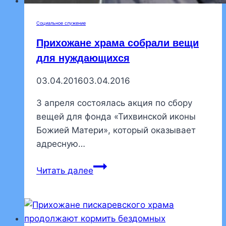
Социальное служение
Прихожане храма собрали вещи
для нуждающихся
03.04.2016
03.04.2016
3 апреля состоялась акция по сбору
вещей для фонда «Тихвинской иконы
Божией Матери», который оказывает
адресную…
Прихожане
Читать далее
храма
собрали
вещи
для