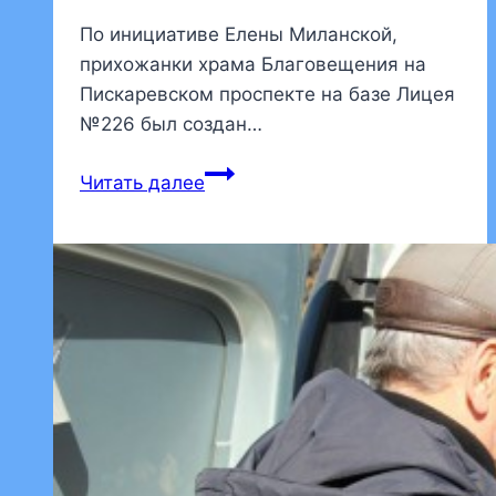
По инициативе Елены Миланской,
прихожанки храма Благовещения на
Пискаревском проспекте на базе Лицея
№226 был создан…
Прихожанка
Читать далее
нашего
храма
создала
волонтерский
проект