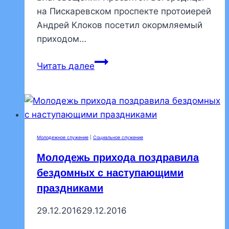
на Пискаревском проспекте протоиерей
Андрей Клоков посетил окормляемый
приходом…
Протоиерей
Читать далее
Андрей
Клоков
посетил
ортопедический
центр
Молодежное служение
|
Социальное служение
им.
Молодежь прихода поздравила
Альбрехта
бездомных с наступающими
праздниками
29.12.2016
29.12.2016