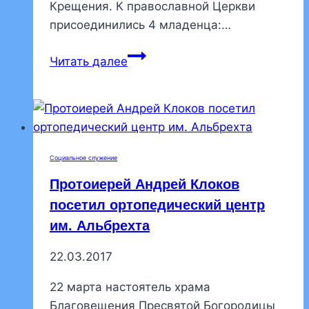
Крещения. К православной Церкви
присоединились 4 младенца:…
В
Читать далее
доме
малютки
крестили
младенцев
Социальное служение
Протоиерей Андрей Клоков
посетил ортопедический центр
им. Альбрехта
22.03.2017
22 марта настоятель храма
Благовещения Пресвятой Богородицы