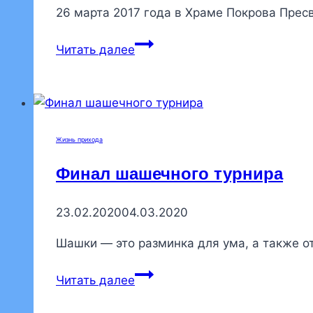
26 марта 2017 года в Храме Покрова Прес
Воспитанники
Читать далее
воскресной
школы
заняли
призовые
места
Жизнь прихода
в
Финал шашечного турнира
конкурсе
чтецов
23.02.2020
04.03.2020
Шашки — это разминка для ума, а также о
Финал
Читать далее
шашечного
турнира