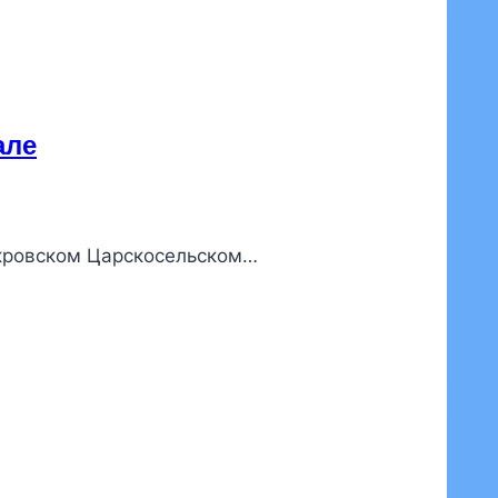
але
окровском Царскосельском…