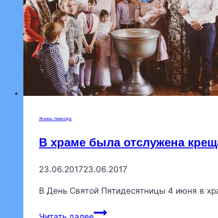
Покровском
бале
Жизнь прихода
В храме была отслужена крещ
23.06.2017
23.06.2017
В День Святой Пятидесятницы 4 июня в х
В
Читать далее