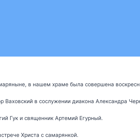
самаряныне, в нашем храме была совершена воскрес
р Ваховский в сослужении диакона Александра Че
гий Гук и священник Артемий Егурный.
встрече Христа с самарянкой.