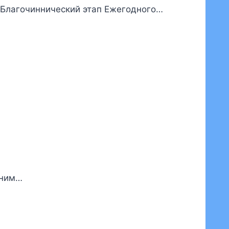
я Благочиннический этап Ежегодного…
дним…