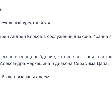
йн.
пасхальный крестный ход.
ерей Андрей Клоков в сослужении диакона Иоанна 
есное всенощное бдение, которое возглавил настоя
а Александра Черкашина и диакона Серафима Цапа.
е были помазаны елеем.