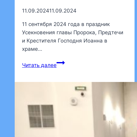
11.09.2024
11.09.2024
11 сентября 2024 года в праздник
Усекновения главы Пророка, Предтечи
и Крестителя Господня Иоанна в
храме…
В
Читать далее
день
праздника
Усекновения
главы
святого
Иоанна
Крестителя
в
нашем