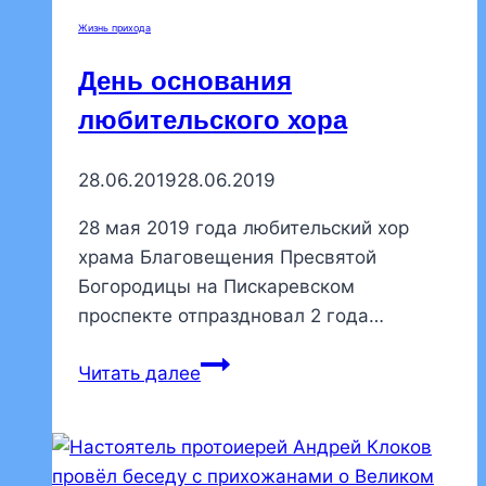
фильм
Жизнь прихода
о
святителе
День основания
Луке
любительского хора
Крымском
28.06.2019
28.06.2019
28 мая 2019 года любительский хор
храма Благовещения Пресвятой
Богородицы на Пискаревском
проспекте отпраздновал 2 года…
День
Читать далее
основания
любительского
хора