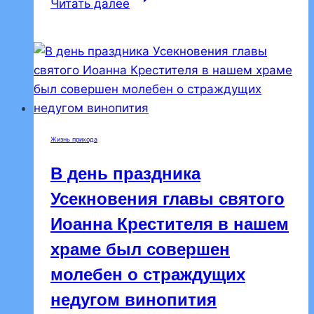
Читать далее
протоиерей
Андрей
Клоков
провёл
беседу
с
прихожанами
Жизнь прихода
о
Великом
В день праздника
посте
Усекновения главы святого
Иоанна Крестителя в нашем
храме был совершен
молебен о страждущих
недугом винопития