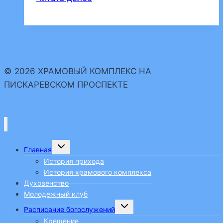
“Пригласи
священника”
© 2026 ХРАМОВЫЙ КОМПЛЕКС НА
ПИСКАРЕВСКОМ ПРОСПЕКТЕ
Переключить
Главная
дочернее
меню
История прихода
История храмового комплекса
Духовенство
Молодежный клуб
Переключить
Расписание богослужений
дочернее
меню
Крещение