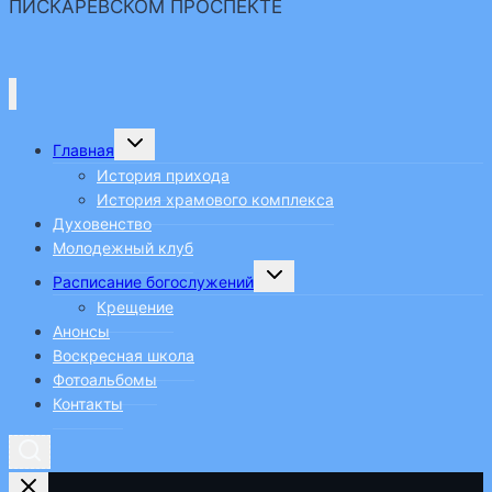
ПИСКАРЕВСКОМ ПРОСПЕКТЕ
Переключить
Главная
дочернее
меню
История прихода
История храмового комплекса
Духовенство
Молодежный клуб
Переключить
Расписание богослужений
дочернее
меню
Крещение
Анонсы
Воскресная школа
Фотоальбомы
Контакты