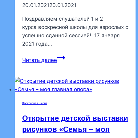
20.01.2021
20.01.2021
Поздравляем слушателей 1 и 2
курса воскресной школы для взрослых с
успешно сданной сессией! 17 января
2021 года…
В
Читать далее
воскресной
школе
для
взрослых
завершилась
Воскресная школа
зимняя
сессия
Открытие детской выставки
рисунков «Семья – моя