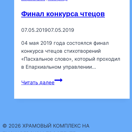
пасхальный
праздник
Финал конкурса чтецов
07.05.2019
07.05.2019
04 мая 2019 года состоялся финал
конкурса чтецов стихотворений
«Пасхальное слово», который проходил
в Епархиальном управлении…
Финал
Читать далее
конкурса
чтецов
© 2026 ХРАМОВЫЙ КОМПЛЕКС НА