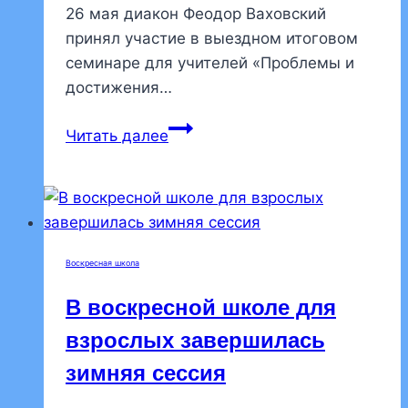
26 мая диакон Феодор Ваховский
принял участие в выездном итоговом
семинаре для учителей «Проблемы и
достижения…
Клирик
Читать далее
храма
принял
участие
в
выездном
Воскресная школа
итоговом
семинаре
В воскресной школе для
для
взрослых завершилась
учителей
зимняя сессия