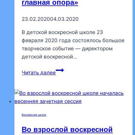
главная опора»
23.02.2020
04.03.2020
В детской воскресной школе 23
февраля 2020 года состоялось большое
творческое событие — директором
детской воскресной…
Открытие
Читать далее
детской
выставки
рисунков
«Семья
–
Воскресная школа
моя
главная
Во взрослой воскресной
опора»