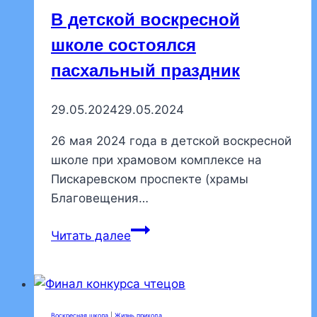
сессия
В детской воскресной
школе состоялся
пасхальный праздник
29.05.2024
29.05.2024
26 мая 2024 года в детской воскресной
школе при храмовом комплексе на
Пискаревском проспекте (храмы
Благовещения…
В
Читать далее
детской
воскресной
школе
состоялся
Воскресная школа
|
Жизнь прихода