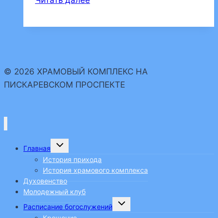
награжден
грамотой
директора
воскресной
школы
© 2026 ХРАМОВЫЙ КОМПЛЕКС НА
ПИСКАРЕВСКОМ ПРОСПЕКТЕ
Переключить
Главная
дочернее
меню
История прихода
История храмового комплекса
Духовенство
Молодежный клуб
Переключить
Расписание богослужений
дочернее
меню
Крещение