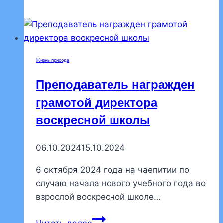
состоялось
совещание
регентов
любительского
Жизнь прихода
хора
Преподаватель награжден
грамотой директора
воскресной школы
06.10.2024
15.10.2024
6 октября 2024 года на чаепитии по
случаю начала нового учебного года во
взрослой воскресной школе…
Преподаватель
Читать далее