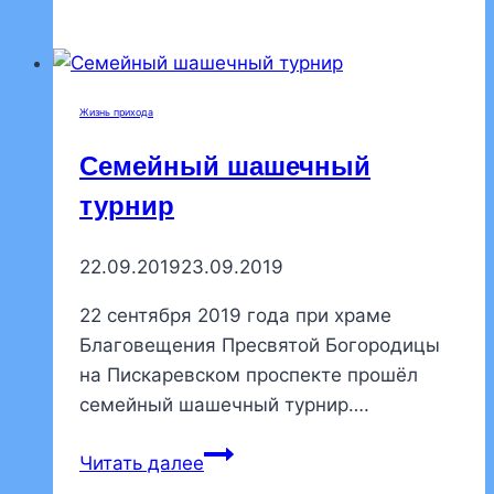
храме
Благовещения
Пресвятой
Богородицы
Жизнь прихода
прошла
лекция,
Семейный шашечный
посвященная
турнир
св.
бл.
22.09.2019
23.09.2019
кн.
Александру
22 сентября 2019 года при храме
Невскому
Благовещения Пресвятой Богородицы
на Пискаревском проспекте прошёл
семейный шашечный турнир….
Семейный
Читать далее
шашечный