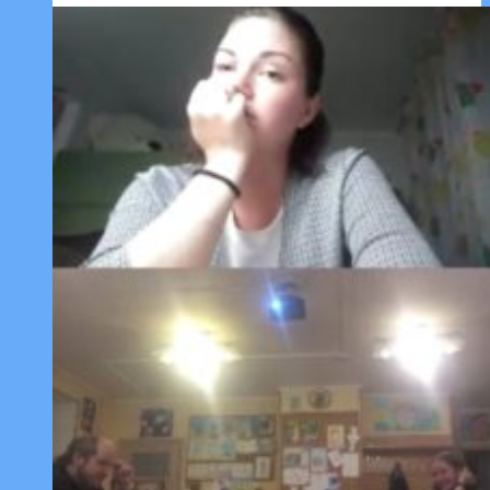
участие
в
семейном
шашечном
турнире