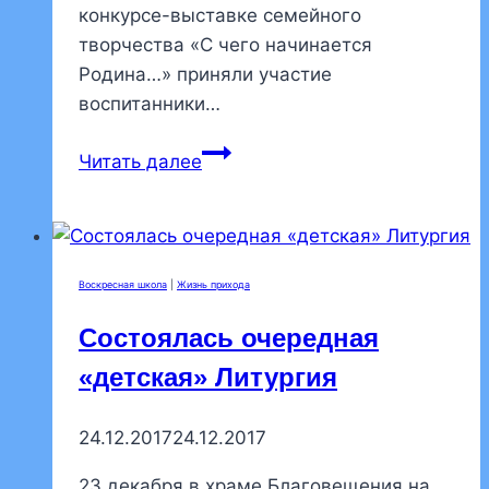
конкурсе-выставке семейного
творчества «С чего начинается
Родина…» приняли участие
воспитанники…
Дети
Читать далее
из
воскресной
школы
приняли
Воскресная школа
|
Жизнь прихода
участие
в
Состоялась очередная
районном
«детская» Литургия
конкурсе-
выставке
24.12.2017
24.12.2017
семейного
творчества
23 декабря в храме Благовещения на