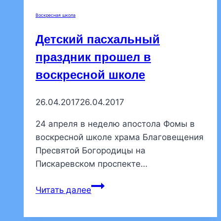
Благовещения
Воскресная школа
Пресвятой
Богородицы
Детский пасхальный
объявляет
праздник прошел в
набор
воскресной школе
обучающихся
на
2024-
26.04.2017
26.04.2017
2025
24 апреля в неделю апостола Фомы в
учебный
воскресной школе храма Благовещения
год.
Пресвятой Богородицы на
Пискаревском проспекте…
Детский
Читать далее
пасхальный
праздник