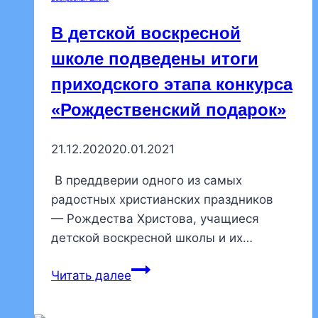
Всероссийского
конкурса
В детской воскресной
рисунков,
школе подведены итоги
посвященного
приходского этапа конкурса
100-
летней
«Рождественский подарок»
годовщине
интронизации
21.12.2020
20.01.2021
святителя
Тихона,
В преддверии одного из самых
патриарха
радостных христианских праздников
Московского
— Рождества Христова, учащиеся
детской воскресной школы и их…
В
Читать далее
детской
воскресной