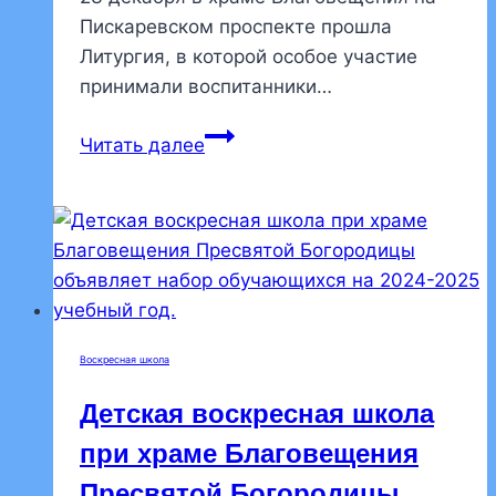
«С
Пискаревском проспекте прошла
чего
Литургия, в которой особое участие
начинается
принимали воспитанники…
Родина…»
Состоялась
Читать далее
очередная
«детская»
Литургия
Воскресная школа
Детская воскресная школа
при храме Благовещения
Пресвятой Богородицы