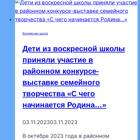
школе
подведены
итоги
приходского
Воскресная школа
этапа
конкурса
Дети из воскресной школы
«Рождественский
приняли участие в
подарок»
районном конкурсе-
выставке семейного
творчества «С чего
начинается Родина…»
03.11.2023
03.11.2023
В октябре 2023 года в районном