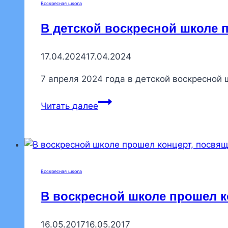
Воскресная школа
В детской воскресной школе 
17.04.2024
17.04.2024
7 апреля 2024 года в детской воскресно
В
Читать далее
детской
воскресной
школе
прошел
конкурс
Воскресная школа
чтецов
В воскресной школе прошел к
стихотворений
«Пасхальное
16.05.2017
16.05.2017
слово»