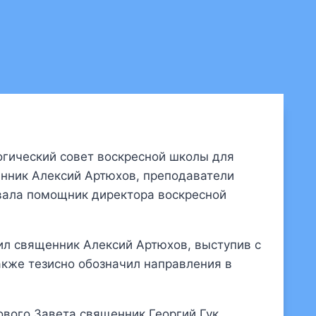
огический совет воскресной школы для
енник Алексий Артюхов, преподаватели
овала помощник директора воскресной
л священник Алексий Артюхов, выступив с
акже тезисно обозначил направления в
ового Завета священник Георгий Гук