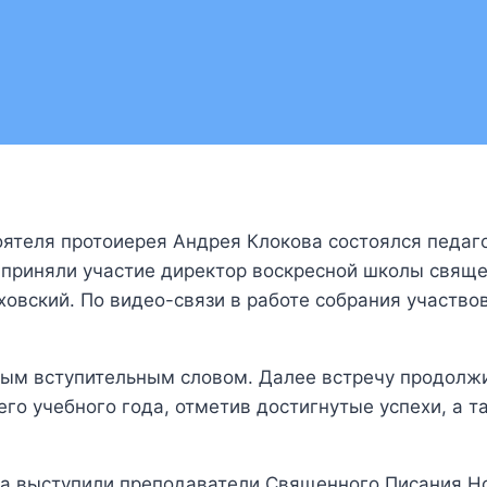
оятеля протоиерея Андрея Клокова состоялся педаг
 приняли участие директор воскресной школы свящ
ховский. По видео-связи в работе собрания участв
ным вступительным словом. Далее встречу продолжи
го учебного года, отметив достигнутые успехи, а т
ода выступили преподаватели Священного Писания Н