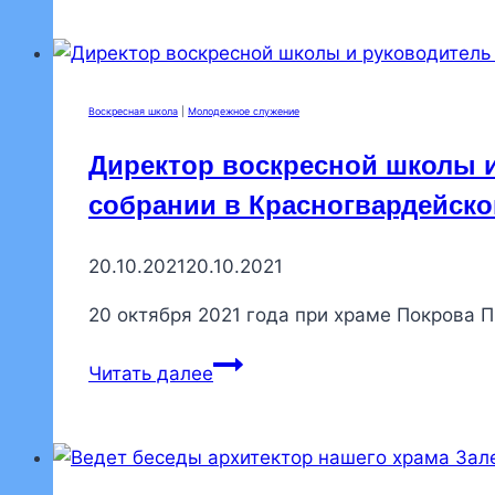
школе
для
взрослых
начался
Воскресная школа
|
Молодежное служение
учебный
Директор воскресной школы и
год
собрании в Красногвардейско
20.10.2021
20.10.2021
20 октября 2021 года при храме Покрова
Директор
Читать далее
воскресной
школы
и
руководитель