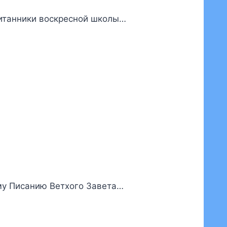
питанники воскресной школы…
му Писанию Ветхого Завета…