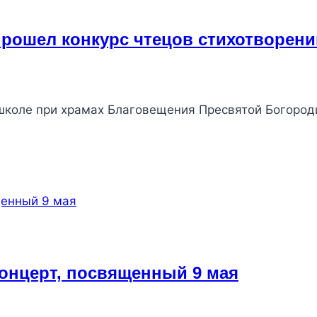
прошел конкурс чтецов стихотворен
й школе при храмах Благовещения Пресвятой Богоро
онцерт, посвященный 9 мая