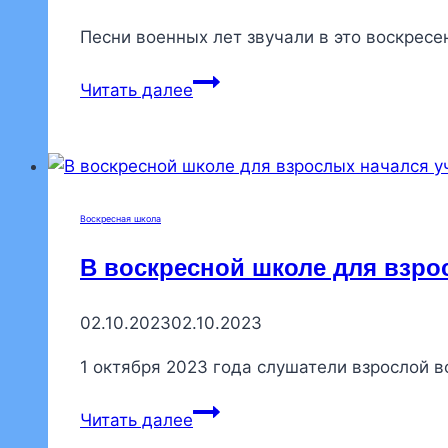
Песни военных лет звучали в это воскрес
В
Читать далее
воскресной
школе
прошел
концерт,
посвященный
Воскресная школа
9
В воскресной школе для взро
мая
02.10.2023
02.10.2023
1 октября 2023 года слушатели взрослой
В
Читать далее
воскресной