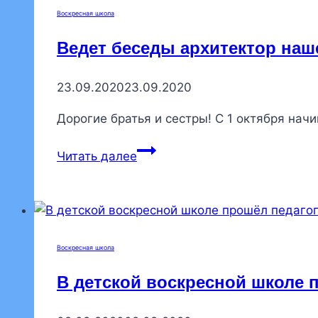
молодежного
Воскресная школа
клуба
Ведет беседы архитектор наш
«Кинония»
приняли
23.09.2020
23.09.2020
участие
в
Дорогие братья и сестры! С 1 октября на
собрании
в
Ведет
Читать далее
Красногвардейском
беседы
благочинии
архитектор
нашего
храма
Залевская
Воскресная школа
Валентина
В детской воскресной школе 
Евменовна