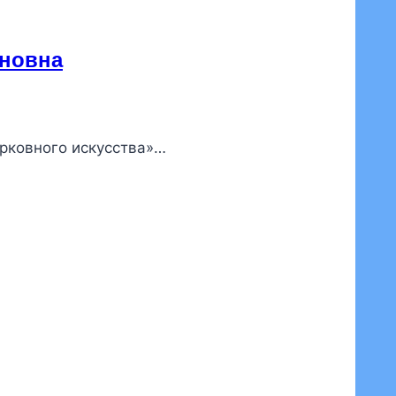
еновна
ерковного искусства»…