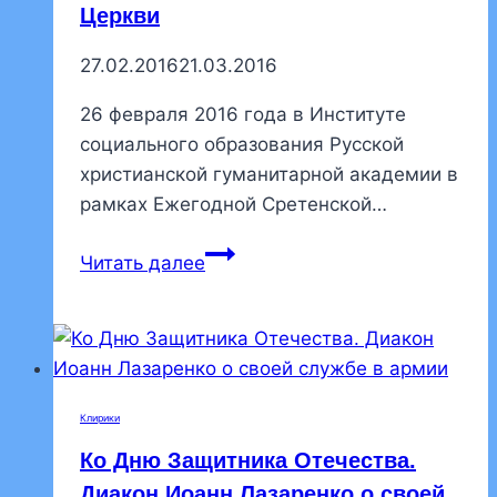
на
Церкви
приходах
27.02.2016
21.03.2016
Санкт-
Петербургской
26 февраля 2016 года в Институте
епархии
социального образования Русской
христианской гуманитарной академии в
рамках Ежегодной Сретенской…
Клирик
Читать далее
нашего
храма
принял
участие
в
Клирики
круглом
Ко Дню Защитника Отечества.
столе,
посвященном
Диакон Иоанн Лазаренко о своей