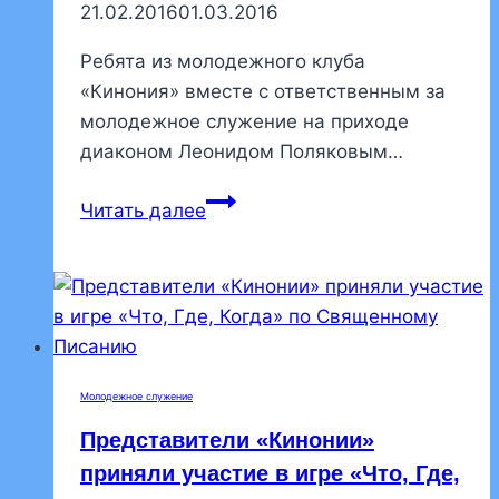
21.02.2016
01.03.2016
Ребята из молодежного клуба
«Кинония» вместе с ответственным за
молодежное служение на приходе
диаконом Леонидом Поляковым…
Молодежь
Читать далее
прихода
приняла
участие
в
общегородском
крестном
Молодежное служение
ходе
Представители «Кинонии»
приняли участие в игре «Что, Где,