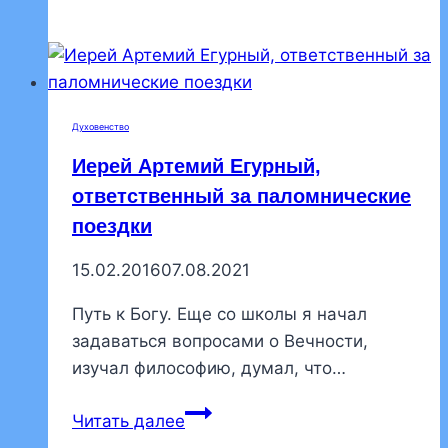
пискаревского
храма
поздравил
пациентов
ортоцентра
Духовенство
со
Иерей Артемий Егурный,
Сретением
ответственный за паломнические
поездки
15.02.2016
07.08.2021
Путь к Богу. Еще со школы я начал
задаваться вопросами о Вечности,
изучал философию, думал, что…
Иерей
Читать далее
Артемий