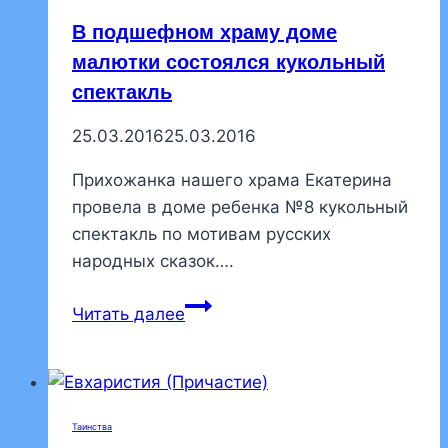
В подшефном храму доме
малютки состоялся кукольный
спектакль
25.03.2016
25.03.2016
Прихожанка нашего храма Екатерина
провела в доме ребенка №8 кукольный
спектакль по мотивам русских
народных сказок….
В
Читать далее
подшефном
храму
доме
малютки
Таинства
состоялся