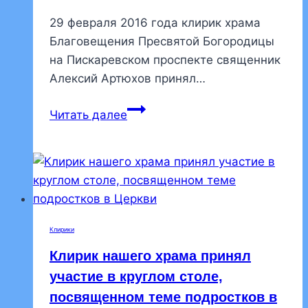
29 февраля 2016 года клирик храма
Благовещения Пресвятой Богородицы
на Пискаревском проспекте священник
Алексий Артюхов принял…
Клирик
Читать далее
храма
принял
участие
в
собрании,
посвященном
Клирики
организации
Клирик нашего храма принял
деятельности
воскресных
участие в круглом столе,
школ
посвященном теме подростков в