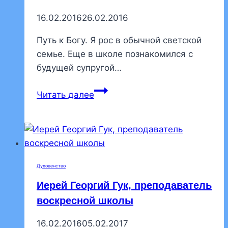
Когда»
16.02.2016
26.02.2016
по
Священному
Путь к Богу. Я рос в обычной светской
Писанию
семье. Еще в школе познакомился с
будущей супругой…
Протоиерей
Читать далее
Андрей
Клоков,
настоятель
Духовенство
Иерей Георгий Гук, преподаватель
воскресной школы
16.02.2016
05.02.2017