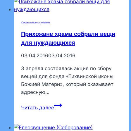
Социальное служение
Прихожане храма собрали вещи
для нуждающихся
03.04.2016
03.04.2016
3 апреля состоялась акция по сбору
вещей для фонда «Тихвинской иконы
Божией Матери», который оказывает
адресную…
Прихожане
Читать далее
храма
собрали
вещи