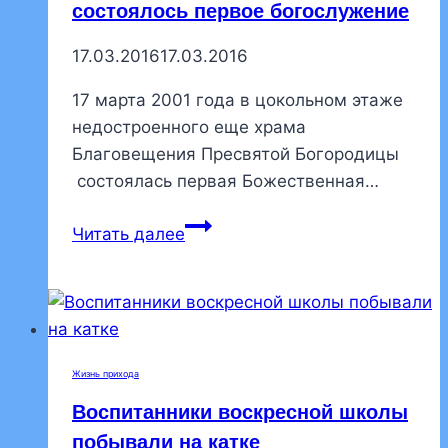
состоялось первое богослужение
17.03.2016
17.03.2016
17 марта 2001 года в цокольном этаже
недостроенного еще храма
Благовещения Пресвятой Богородицы
состоялась первая Божественная…
15
Читать далее
лет
назад
в
нашем
храме
Жизнь прихода
состоялось
Воспитанники воскресной школы
первое
богослужение
побывали на катке