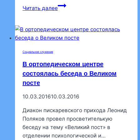
Настоятель
Читать далее
ответил
на
вопросы
о
новом
Социальное служение
храме
В ортопедическом центре
Рождества
Христова
состоялась беседа о Великом
посте
10.03.2016
10.03.2016
Диакон пискаревского прихода Леонид
Поляков провел просветителькую
беседу на тему «Великий пост» в
отделении психологической и…