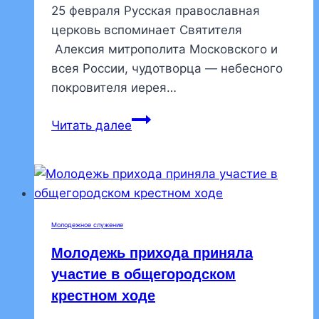
службе
25 февраля Русская православная
в
церковь вспоминает Святителя
армии
Алексия митрополита Московского и
всея России, чудотворца — небесного
покровителя иерея…
Именины
Читать далее
отца
Алексея
Артюхова
Молодежное служение
Молодежь прихода приняла
участие в общегородском
крестном ходе