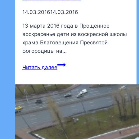
14.03.2016
14.03.2016
13 марта 2016 года в Прощенное
воскресенье дети из воскресной школы
храма Благовещения Пресвятой
Богородицы на…
Воспитанники
Читать далее
воскресной
школы
побывали
на
катке