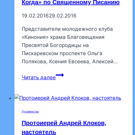
Когда» по Священному Писанию
19.02.2016
29.02.2016
Представители молодежного клуба
«Кинония» храма Благовещения
Пресвятой Богородицы на
Пискаревском проспекте Ольга
Полякова, Ксения Евсеева, Алексей…
Представители
Читать далее
«Кинонии»
приняли
участие
в
Духовенство
игре
Протоиерей Андрей Клоков,
«Что,
Где,
настоятель