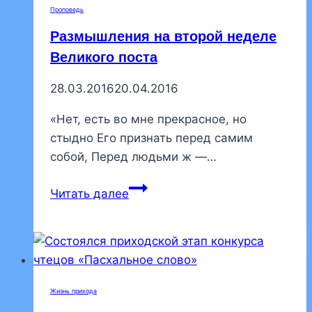
Проповедь
Размышления на второй неделе
Великого поста
28.03.2016
20.04.2016
«Нет, есть во мне прекрасное, но
стыдно Его признать перед самим
собой, Перед людьми ж —…
Размышления
Читать далее
на
второй
неделе
Великого
поста
Жизнь прихода