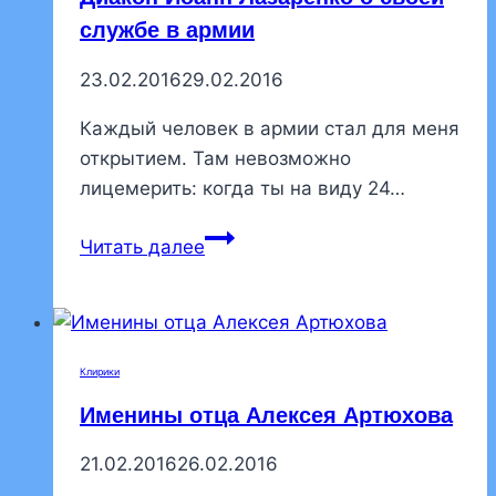
теме
службе в армии
подростков
23.02.2016
29.02.2016
в
Церкви
Каждый человек в армии стал для меня
открытием. Там невозможно
лицемерить: когда ты на виду 24…
Ко
Читать далее
Дню
Защитника
Отечества.
Диакон
Клирики
Иоанн
Именины отца Алексея Артюхова
Лазаренко
о
21.02.2016
26.02.2016
своей