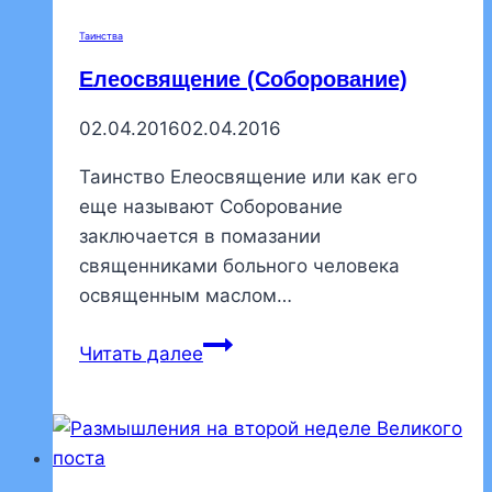
для
Таинства
нуждающихся
Елеосвящение (Соборование)
02.04.2016
02.04.2016
Таинство Елеосвящение или как его
еще называют Соборование
заключается в помазании
священниками больного человека
освященным маслом…
Елеосвящение
Читать далее
(Соборование)