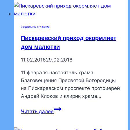
Социальное служение
Пискаревский приход окормляет
дом малютки
11.02.2016
29.02.2016
11 февраля настоятель храма
Благовещения Пресвятой Богородицы
на Пискаревском проспекте протоиерей
Андрей Клоков и клирик храма…
Пискаревский
Читать далее
приход
окормляет