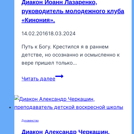
Диакон Иоанн Лазаренко,
руководитель молодежного клуба
«Кинония».
14.02.2016
18.03.2024
Путь к Богу. Крестился я в раннем
детстве, но осознанно и осмысленно к
вере пришел только…
Диакон
Читать далее
Иоанн
Лазаренко,
руководитель
молодежного
клуба
Духовенство
«Кинония».
Диакон Александр Черкашин,