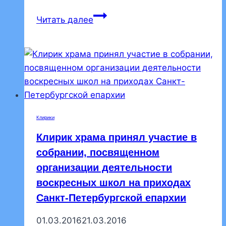
В
Читать далее
ортопедическом
центре
состоялась
беседа
о
Великом
посте
Клирики
Клирик храма принял участие в
собрании, посвященном
организации деятельности
воскресных школ на приходах
Санкт-Петербургской епархии
01.03.2016
21.03.2016